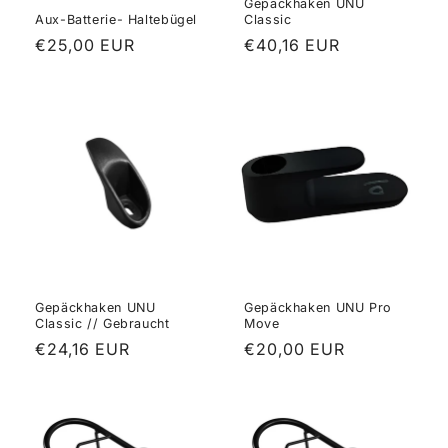
:
Gepäckhaken UNU
Aux-Batterie- Haltebügel
Classic
Normaler
€25,00 EUR
Normaler
€40,16 EUR
Preis
Preis
Gepäckhaken UNU
Gepäckhaken UNU Pro
Classic // Gebraucht
Move
Normaler
€24,16 EUR
Normaler
€20,00 EUR
Preis
Preis