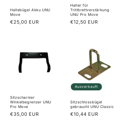
Halter für
Haltebügel Akku UNU
Trittbrettverstärkung
Move
UNU Pro Move
Normaler
€25,00 EUR
Normaler
€12,50 EUR
Preis
Preis
Ausverkauft
Sitzscharnier
Winkelbegrenzer UNU
Sitzschlossbügel
Pro Move
gebraucht UNU Classic
Normaler
€35,00 EUR
Normaler
€10,44 EUR
Preis
Preis