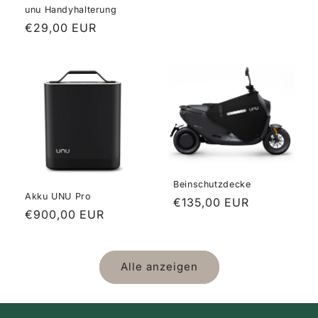
unu Handyhalterung
Normaler
€29,00 EUR
Preis
Beinschutzdecke
Akku UNU Pro
Normaler
€135,00 EUR
Normaler
€900,00 EUR
Preis
Preis
Alle anzeigen