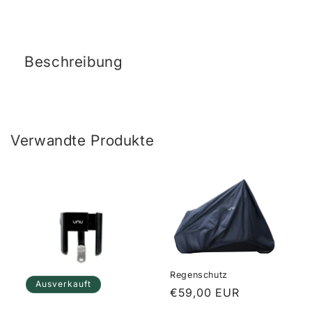
Beschreibung
Verwandte Produkte
Regenschutz
Ausverkauft
Normaler
€59,00 EUR
Preis