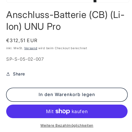
Medien
1
Anschluss-Batterie (CB) (Li-
in
Modal
öffnen
Ion) UNU Pro
Normaler
€312,51 EUR
Preis
inkl. MwSt.
Versand
wird beim Checkout berechnet
SKU:
SP-S-05-02-007
Share
In den Warenkorb legen
Weitere Bezahlmöglichkeiten