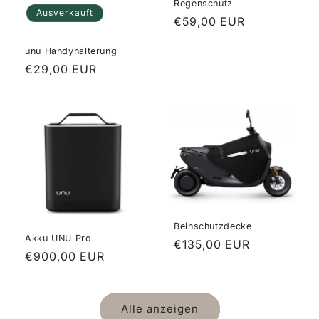
Regenschutz
Ausverkauft
Normaler
€59,00 EUR
Preis
unu Handyhalterung
Normaler
€29,00 EUR
Preis
Beinschutzdecke
Akku UNU Pro
Normaler
€135,00 EUR
Normaler
€900,00 EUR
Preis
Preis
Alle anzeigen