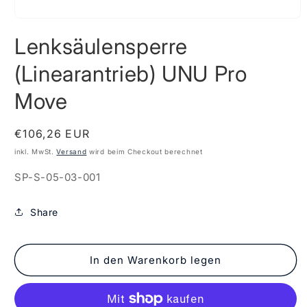
Medien
1
Lenksäulensperre
in
Modal
öffnen
(Linearantrieb) UNU Pro
Move
Normaler
€106,26 EUR
Preis
inkl. MwSt.
Versand
wird beim Checkout berechnet
SKU:
SP-S-05-03-001
Share
In den Warenkorb legen