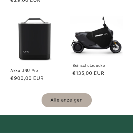
Normaler
€29,00 EUR
Preis
Beinschutzdecke
Akku UNU Pro
Normaler
€135,00 EUR
Normaler
€900,00 EUR
Preis
Preis
Alle anzeigen