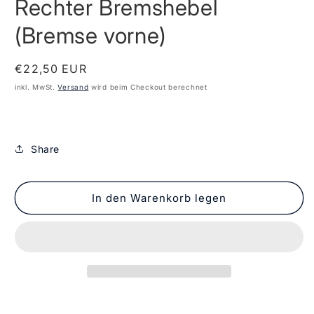
Rechter Bremshebel
in
Modal
öffnen
(Bremse vorne)
Normaler
€22,50 EUR
Preis
inkl. MwSt.
Versand
wird beim Checkout berechnet
Share
In den Warenkorb legen