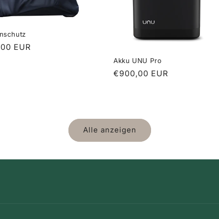
nschutz
maler
,00 EUR
s
Akku UNU Pro
Normaler
€900,00 EUR
Preis
Alle anzeigen