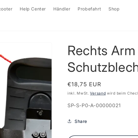
cooter
Help Center
Händler
Probefahrt
Shop
Rechts Arm 
Schutzblec
Normaler
€18,75 EUR
Preis
inkl. MwSt.
Versand
wird beim Chec
SKU:
SP-S-P0-A-00000021
Share