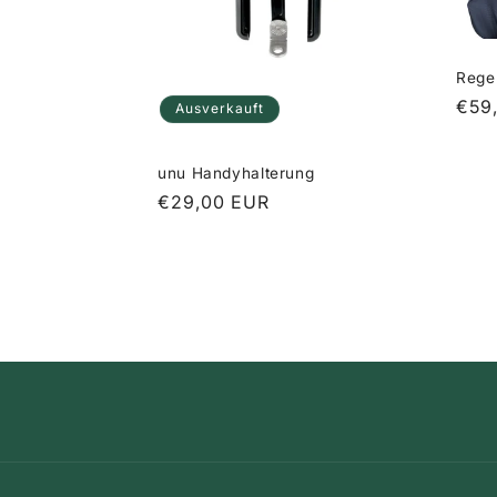
Rege
Nor
€59
Ausverkauft
Prei
unu Handyhalterung
Normaler
€29,00 EUR
Preis