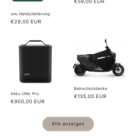
Normaler
€59,00 EUR
Preis
unu Handyhalterung
Normaler
€29,00 EUR
Preis
Beinschutzdecke
Akku UNU Pro
Normaler
€135,00 EUR
Normaler
€900,00 EUR
Preis
Preis
Alle anzeigen