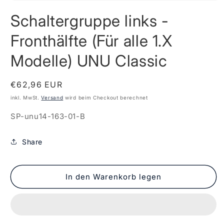
Medien
1
Schaltergruppe links -
in
Modal
öffnen
Fronthälfte (Für alle 1.X
Modelle) UNU Classic
Normaler
€62,96 EUR
Preis
inkl. MwSt.
Versand
wird beim Checkout berechnet
SKU:
SP-unu14-163-01-B
Share
In den Warenkorb legen