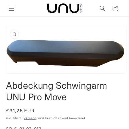
Direkt
zum
Warenkorb
Inhalt
duktinformationen
ingen
Medien
1
Abdeckung Schwingarm
in
Modal
öffnen
UNU Pro Move
Normaler
€31,25 EUR
Preis
inkl. MwSt.
Versand
wird beim Checkout berechnet
SKU:
SP-S-01-02-013