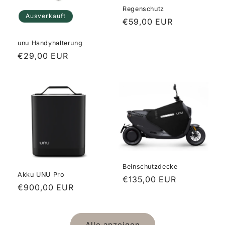
Regenschutz
Ausverkauft
Normaler
€59,00 EUR
Preis
unu Handyhalterung
Normaler
€29,00 EUR
Preis
Beinschutzdecke
Akku UNU Pro
Normaler
€135,00 EUR
Normaler
€900,00 EUR
Preis
Preis
Alle anzeigen