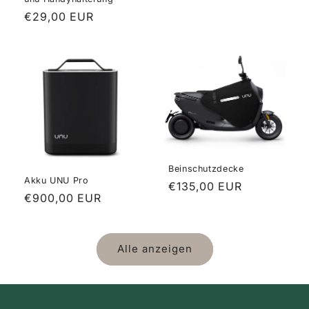
Normaler
€29,00 EUR
Preis
Beinschutzdecke
Akku UNU Pro
Normaler
€135,00 EUR
Normaler
€900,00 EUR
Preis
Preis
Alle anzeigen