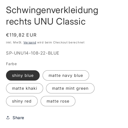
1
Schwingenverkleidung
in
Modal
öffnen
rechts UNU Classic
Normaler
€119,82 EUR
Preis
inkl. MwSt.
Versand
wird beim Checkout berechnet
SKU:
SP-UNU14-108-22-BLUE
Farbe
shiny blue
matte navy blue
matte khaki
matte mint green
shiny red
matte rose
Share