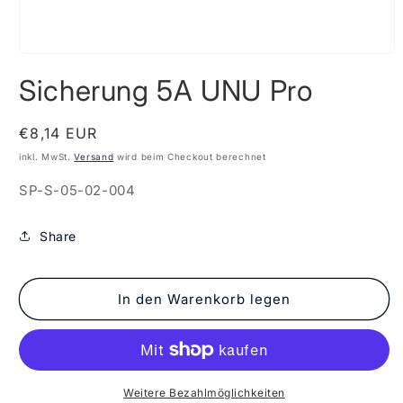
Medien
1
Sicherung 5A UNU Pro
in
Modal
öffnen
Normaler
€8,14 EUR
Preis
inkl. MwSt.
Versand
wird beim Checkout berechnet
SKU:
SP-S-05-02-004
Share
In den Warenkorb legen
Weitere Bezahlmöglichkeiten