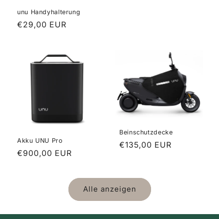
Preis
unu Handyhalterung
Normaler
€29,00 EUR
Preis
Beinschutzdecke
Akku UNU Pro
Normaler
€135,00 EUR
Normaler
€900,00 EUR
Preis
Preis
Alle anzeigen