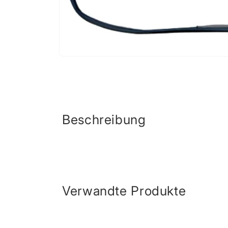
Medien
1
in
Modal
öffnen
Beschreibung
Verwandte Produkte