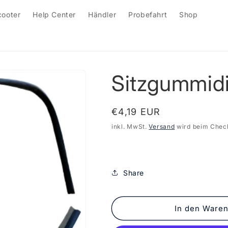
cooter
Help Center
Händler
Probefahrt
Shop
Sitzgummid
Normaler
€4,19 EUR
Preis
inkl. MwSt.
Versand
wird beim Chec
Share
In den Waren