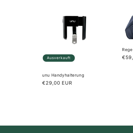
Rege
Nor
€59
Ausverkauft
Prei
unu Handyhalterung
Normaler
€29,00 EUR
Preis