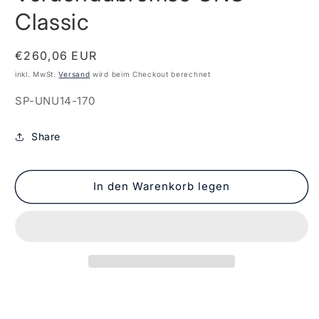
Modal
öffnen
Classic
Normaler
€260,06 EUR
Preis
inkl. MwSt.
Versand
wird beim Checkout berechnet
SKU:
SP-UNU14-170
Share
In den Warenkorb legen