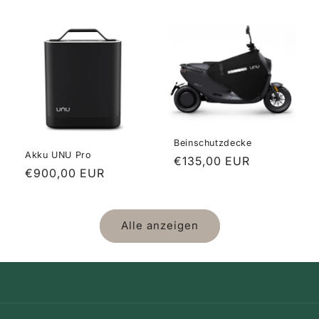
Preis
Beinschutzdecke
Akku UNU Pro
Normaler
€135,00 EUR
Normaler
€900,00 EUR
Preis
Preis
Alle anzeigen