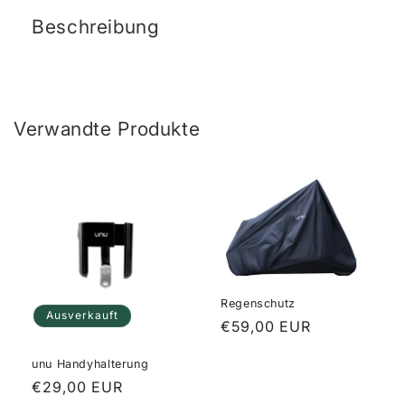
Beschreibung
Verwandte Produkte
Regenschutz
Ausverkauft
Normaler
€59,00 EUR
Preis
unu Handyhalterung
Normaler
€29,00 EUR